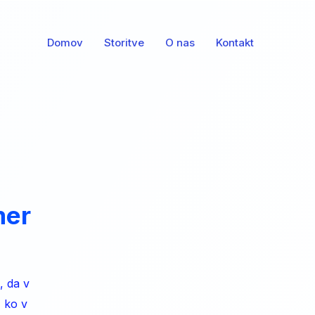
Domov
Storitve
O nas
Kontakt
mer
, da v
 ko v