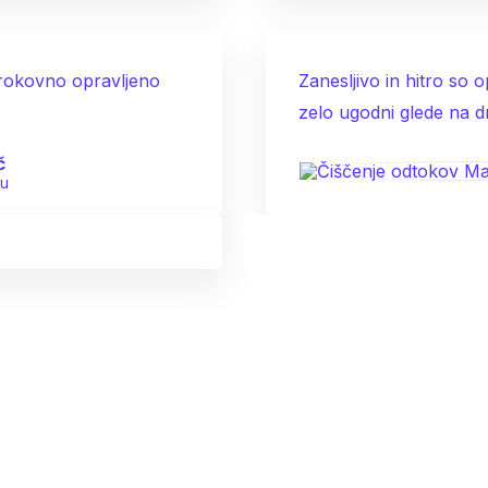
strokovno opravljeno
Zanesljivo in hitro so 
zelo ugodni glede na 
č
ju