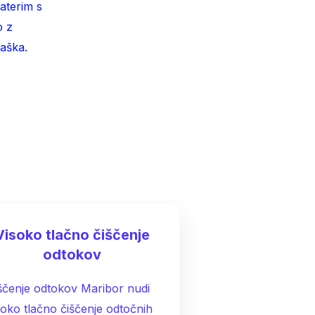
aterim s
o z
aška.
Visoko tlačno čiščenje
odtokov
ščenje odtokov Maribor nudi
soko tlačno čiščenje odtočnih