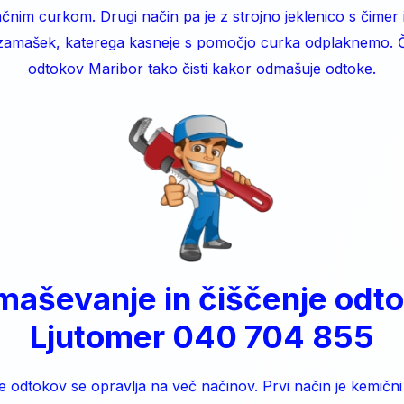
ačnim curkom. Drugi način pa je z strojno jeklenico s čimer
 zamašek, katerega kasneje s pomočjo curka odplaknemo. Č
odtokov Maribor tako čisti kakor odmašuje odtoke.
aševanje in čiščenje odt
Ljutomer 040 704 855
e odtokov se opravlja na več načinov. Prvi način je kemični