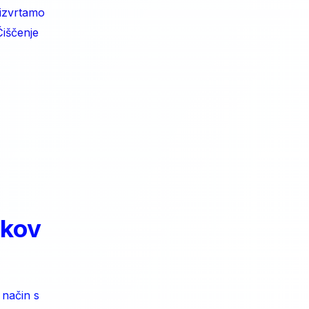
 izvrtamo
iščenje
okov
 način s