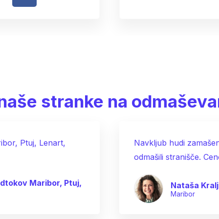
o naše stranke na odmaševa
bor, Ptuj, Lenart,
Navkljub hudi zamašeno
odmašili stranišče. Ce
dtokov Maribor, Ptuj,
Nataša Kralj
Maribor