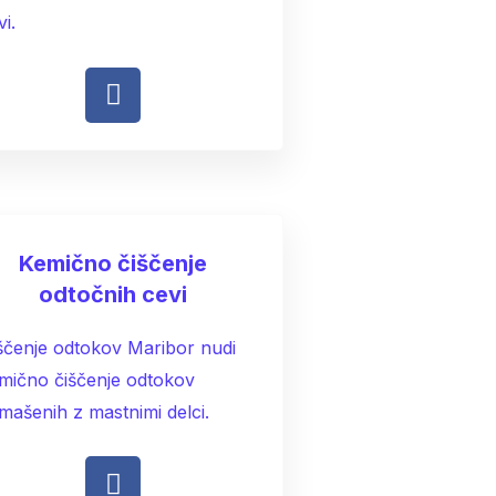
vi.
Kemično čiščenje
odtočnih cevi
ščenje odtokov Maribor nudi
mično čiščenje odtokov
mašenih z mastnimi delci.