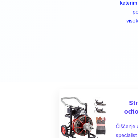
katerim
po
viso
St
odto
Čiščenje 
specialis