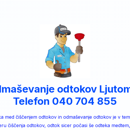
maševanje odtokov Ljuto
Telefon 040 704 855
ka med čiščenjem odtokov in odmaševanje odtokov je v tem
eru čiščenja odtokov, odtok sicer počasi še odteka medtem,