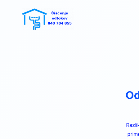
Od
Razli
prim