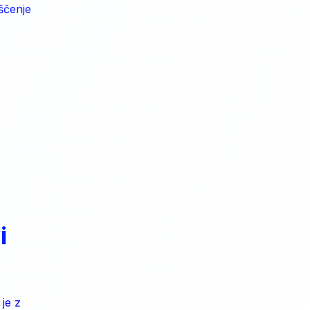
ščenje
i
je z