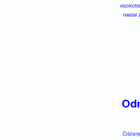
visokotl
nastal
Odm
Čiščenj