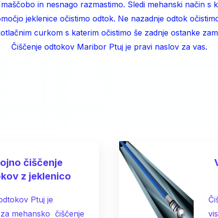
 maščobo in nesnago razmastimo. Sledi mehanski način s k
močjo jeklenice očistimo odtok. Ne nazadnje odtok očistim
kotlačnim curkom s katerim očistimo še zadnje ostanke zam
Čiščenje odtokov Maribor Ptuj je pravi naslov za vas.
rojno čiščenje
kov z jeklenico
odtokov Ptuj je
Či
t za mehansko čiščenje
vi