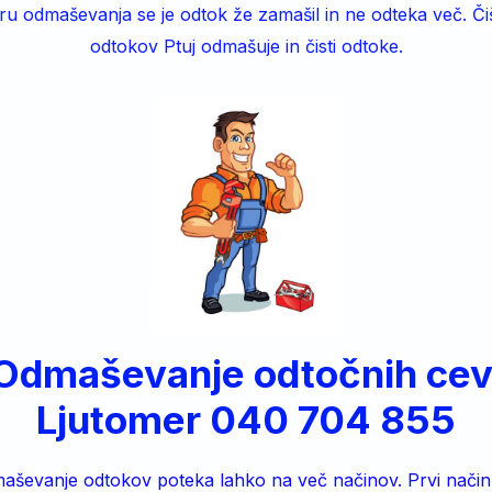
ru odmaševanja se je odtok že zamašil in ne odteka več. Či
odtokov Ptuj odmašuje in čisti odtoke.
Odmaševanje odtočnih cev
Ljutomer 040 704 855
aševanje odtokov poteka lahko na več načinov. Prvi način 