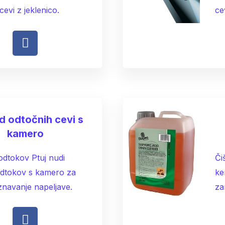
cevi z jeklenico.
ce
d odtočnih cevi s
kamero
odtokov Ptuj nudi
Či
odtokov s kamero za
ke
znavanje napeljave.
za