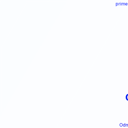
prime
Odm